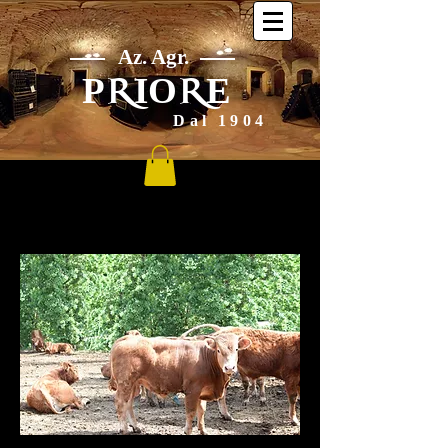
Az. Agr.
P
IO
E
R
R
Dal 1904