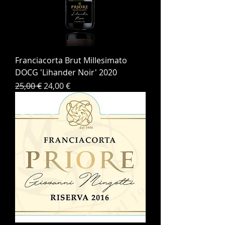
Franciacorta Brut Millesimato
DOCG 'Lihander Noir' 2020
Prezzo regolare
Prezzo scontato
25,00 €
24,00 €