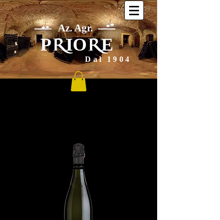
Az. Agr.
P
IO
E
R
R
Dal 1904