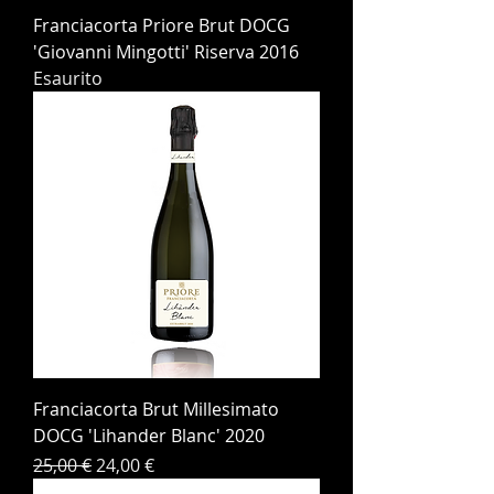
Franciacorta Priore Brut DOCG
'Giovanni Mingotti' Riserva 2016
Esaurito
Franciacorta Brut Millesimato
DOCG 'Lihander Blanc' 2020
Prezzo regolare
Prezzo scontato
25,00 €
24,00 €