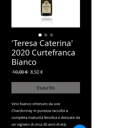
'Teresa Caterina'
2020 Curtefranca
Bianco
Prezzo
Prezzo
 10,00 € 
8,50 €
regolare
scontato
Esaurito
Vino bianco ottenuto da uve
Chardonnay in purezza raccolte a
completa maturità fenolica e derivate da
un vigneto di circa 30 anni di età,