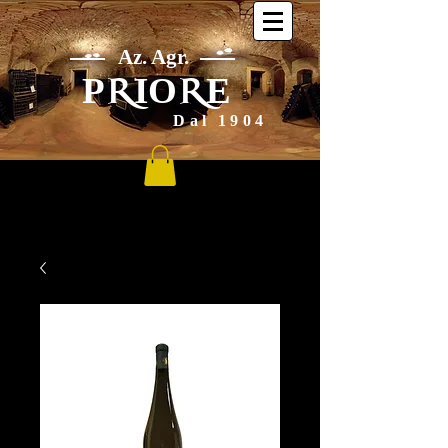
Az. Agr.
P
IO
E
R
R
Dal 1904