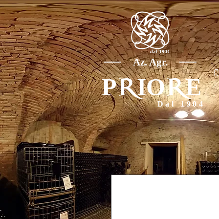
Az. Agr.
P
IO
E
R
R
Dal 1904