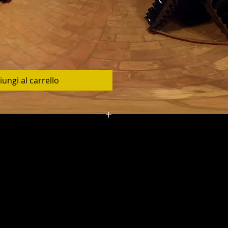
zzo
ontato
iungi al carrello
o tramite corriere espresso in
le. Consegna idicativa entro 3