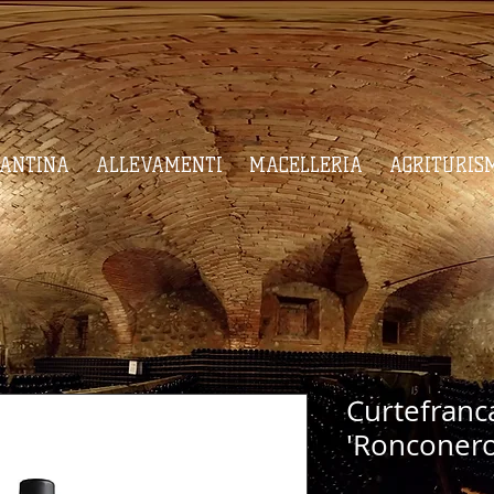
CANTINA
ALLEVAMENTI
MACELLERIA
AGRITURIS
Curtefranc
'Ronconero