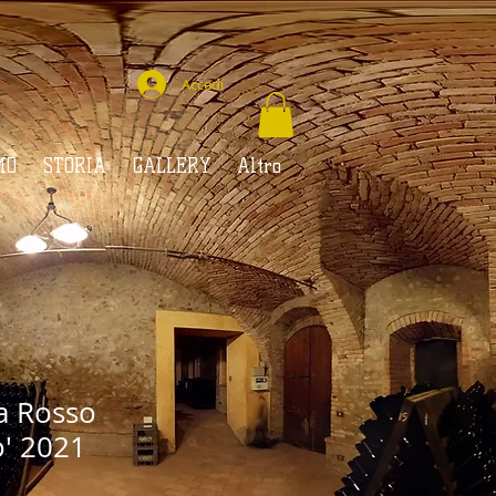
Accedi
MO
STORIA
GALLERY
Altro
a Rosso
' 2021