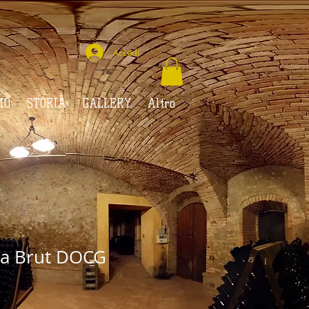
Accedi
MO
STORIA
GALLERY
Altro
ta Brut DOCG