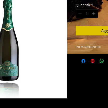
Quantità
*
Agg
INFO SPEDIZIONI
Il vino verrà spedit
imballo professiona
giorni lavorativi.