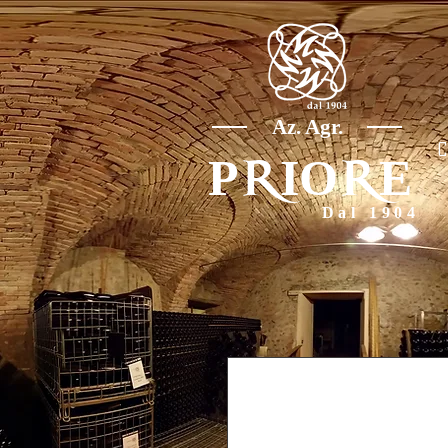
Az. Agr.
P
IO
E
R
R
Dal 1904