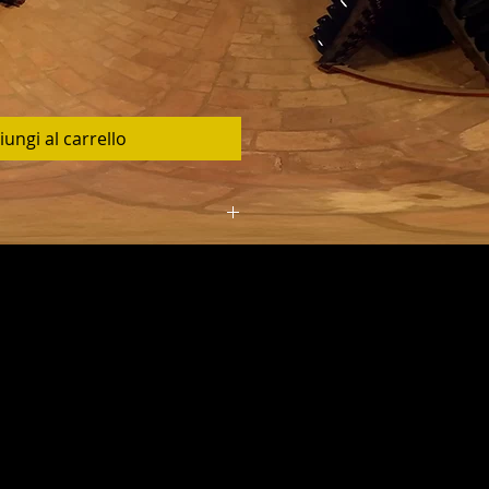
iungi al carrello
o tramite corriere espresso in
le. Consegna idicativa entro 3